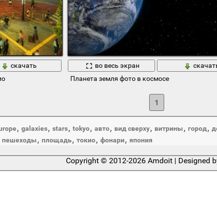
скачать
во весь экран
скачат
ио
Планета земля фото в космосе
1
,
,
,
,
,
,
,
,
urope
galaxies
stars
tokyo
авто
вид сверху
витрины
город
д
,
,
,
,
,
пешеходы
площадь
токио
фонари
япония
Copyright © 2012-2026 Amdoit | Designed 