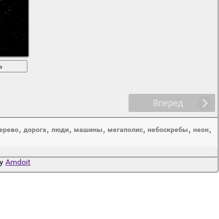
ь
Вперед
,
,
,
,
,
,
,
ерево
дорога
люди
машины
мегаполис
небоскребы
неон
by
Amdoit