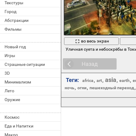
Текстуры
Город
Абстракции
Фильмы
во весь экран
Новый год
Уличная суета и небоскрёбы в Ток
Игры
Назад
Страшные ситуации
3D
asia
Теги:
,
,
,
,
africa
art
earth
e
Минимализм
,
,
ночь
огни
пешеходный переход
Лето
Оружие
Космос
Еда и Напитки
Макро