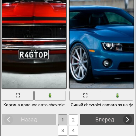
Картина красное авто chevrolet, camaro, ss
Синий chevrolet camaro ss на фо
Назад
Вперед
1
2
3
4