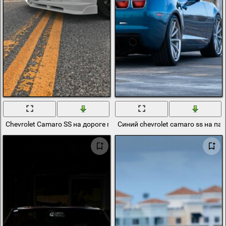
Chevrolet Camaro SS на дороге поперек оранжевой разметки
Синий chevrolet camaro ss на п