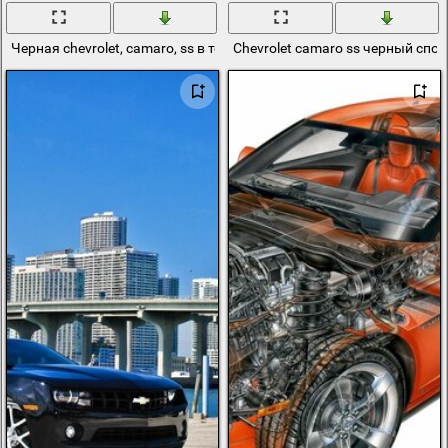
Черная chevrolet, camaro, ss в темноте и в дыму вид сзади
Chevrolet camaro ss черный спо