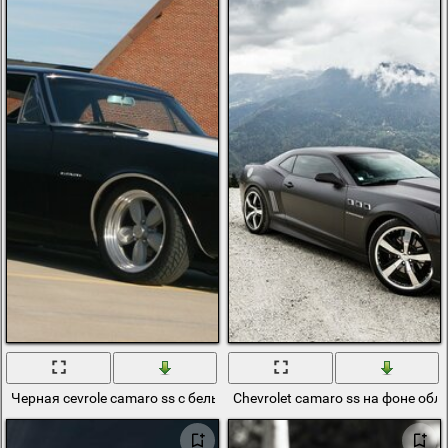
Черная cevrole camaro ss с белыми полосами на капоте
Chevrolet camaro ss на фоне обл