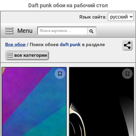
Daft punk обои на рабочий стол
Язык сайта:
Menu
Все обои
/
Поиск обоев
daft punk
в разделе
все категории