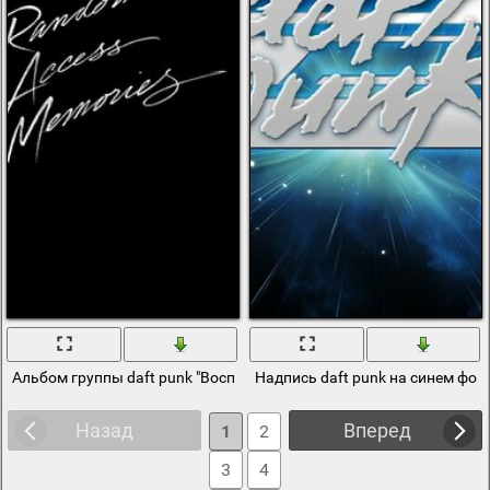
Альбом группы daft punk "Воспоминания произвольного доступа"
Надпись daft punk на синем фон
Назад
Вперед
1
2
3
4