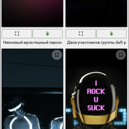
Неоновый мультяшный персонаж, поющий текст припева песни группы
Двое участников группы daft p