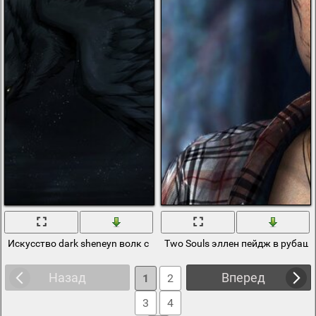
Искусство dark sheneyn волк с крыльями
Two Souls эллен пейдж в рубаш
Назад
Вперед
1
2
3
4