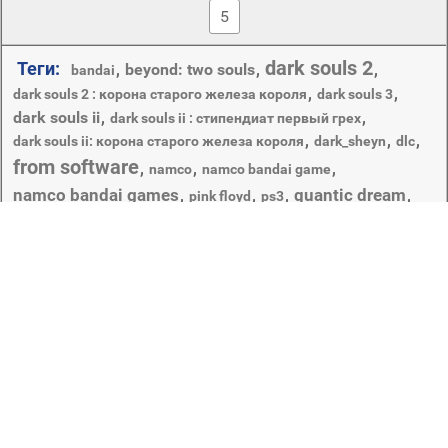
5
dark souls 2
Теги:
,
beyond: two souls
,
,
bandai
,
,
dark souls 2 : корона старого железа короля
dark souls 3
dark souls ii
,
,
dark souls ii : стипендиат первый грех
,
,
,
dark souls ii: корона старого железа короля
dark_sheyn
dlc
from software
,
,
,
namco
namco bandai game
namco bandai games
quantic dream
,
,
,
,
pink floyd
ps3
броня
,
,
,
,
взгляд
sony computer entertainment
арт
брюнетка
воин
,
,
,
,
девушка
,
,
волк
второе дополнение
джоди холмс
доспехи
,
,
игра
,
искусство
,
капюшон
,
,
дыры
корона
,
,
,
,
корона старый утюг кинг
кровь
крылья
лаборатория
латы
,
,
меч
,
,
,
,
,
луна
небо
нежить
ночные мечты
ночь
,
,
,
,
,
обложка альбома
обломки
оружие
период
призма
рыцарь
,
,
,
,
,
прогрессивное камень
раны
рубашка
связь
,
,
,
,
сущность
темная сторона луны
темнота
темные души
,
эллен пейдж
фон