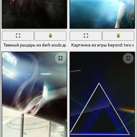
Темный рыцарь из dark souls держит меч
Картинка из игры beyond: two s