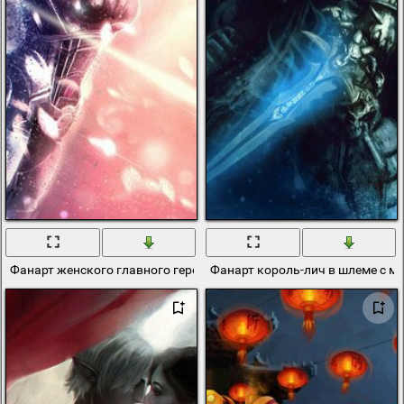
Фанарт женского главного героя из mass effect 3
Фанарт король-лич в шлеме с м