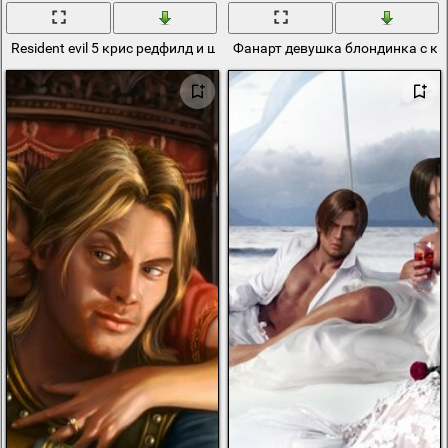
Resident evil 5 крис редфилд и шева аломар фанарт обои
Фанарт девушка блондинка с к