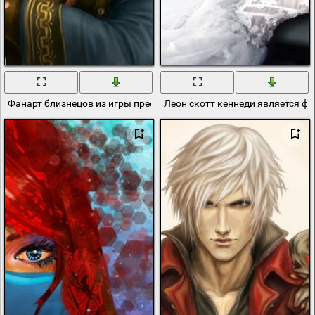
Фанарт близнецов из игры престолов
Леон скотт кеннеди является ф