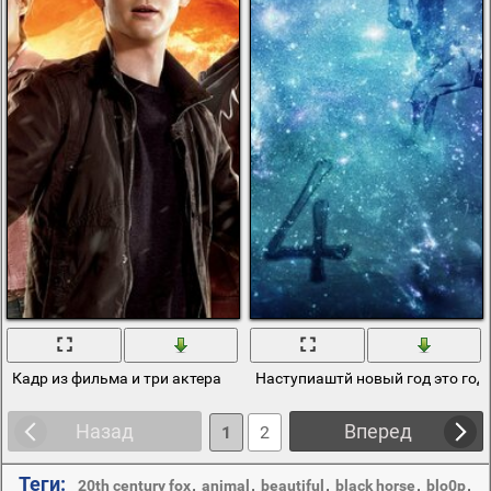
Кадр из фильма и три актера
Наступиаштй новый год это год
Назад
Вперед
1
2
Теги:
,
,
,
,
,
20th century fox
animal
beautiful
black horse
blo0p