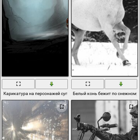
Карикатура на персонажей супергероев в пещере
Белый конь бежит по снежному