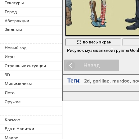
Текстуры
Город
Абстракции
Фильмы
во весь экран
Новый год
Рисунок музыкальной группы Goril
Игры
Назад
Страшные ситуации
3D
Теги:
2d
,
gorillaz
,
murdoc
,
no
Минимализм
Лето
Оружие
Космос
Еда и Напитки
Макро