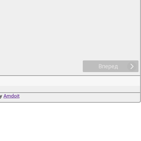
Вперед
by
Amdoit