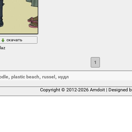
скачать
laz
1
odle
,
plastic beach
,
russel
,
нудл
Copyright © 2012-2026 Amdoit | Designed 