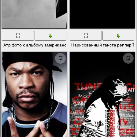
Атр фото к альбому американского хип-хоп исполнителя
Нарисованный ганста рэппер T