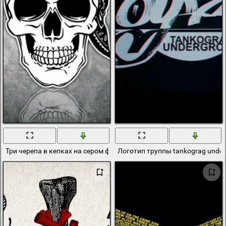
Три черепа в кепках на сером фоне
Логотип труппы tankograg unde