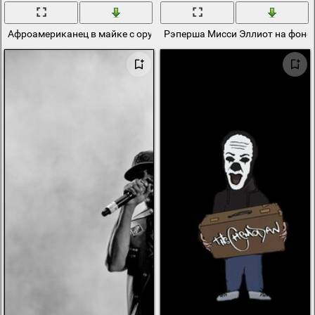
Афроамериканец в майке с оружием
Рэперша Мисси Эллиот на фоне