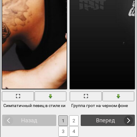
Симпатичный певец в стиле хип-хоп или реп
Группа грот на черном фоне
Назад
Вперед
1
2
3
4