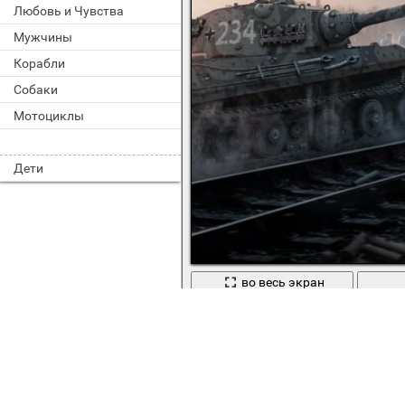
Любовь и Чувства
Мужчины
Корабли
Собаки
Мотоциклы
Дети
во весь экран
Танк перебирается через железно