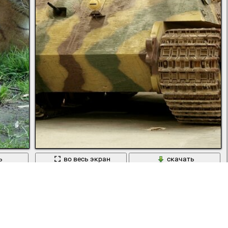
ь
во весь экран
скачать
Танк королевский тигр