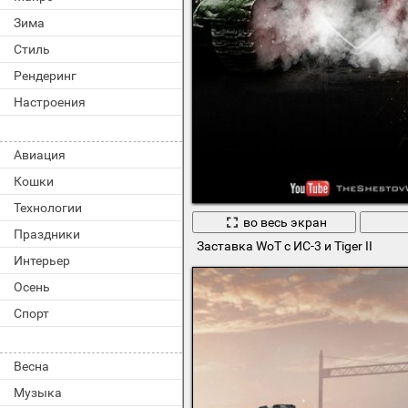
Зима
Стиль
Рендеринг
Настроения
Авиация
Кошки
Технологии
во весь экран
Праздники
Заставка WoT с ИС-3 и Tiger II
Интерьер
Осень
Спорт
Весна
Музыка