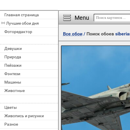
Главная страница
Menu
Лучшие обои дня
Фоторедактор
Все обои
/
Поиск обоев
siberia
Девушки
Природа
Пейзажи
Фэнтези
Машины
Животные
Цветы
Живопись и рисунки
Разное