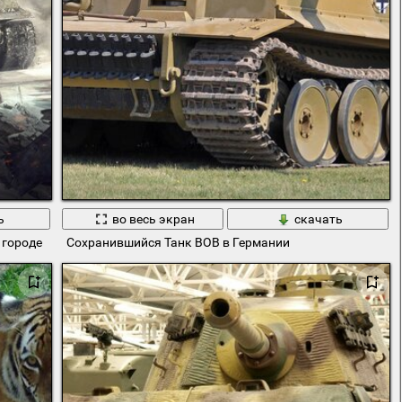
ь
во весь экран
скачать
 городе
Сохранившийся Танк ВОВ в Германии