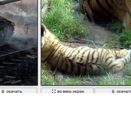
скачать
во весь экран
скачат
дорожные пути
Тигр и тигренок лежат на земле