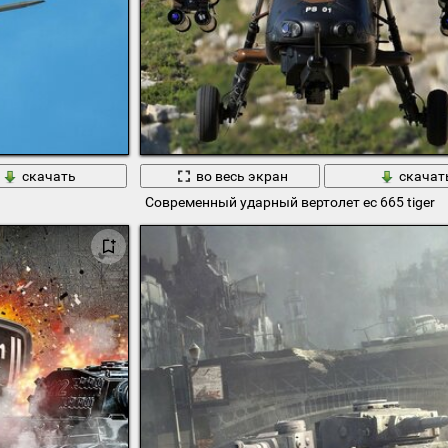
скачать
во весь экран
скачат
Современный ударный вертолет ес 665 tiger