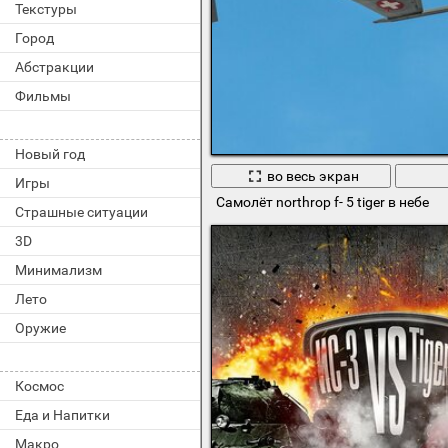
Текстуры
Город
Абстракции
Фильмы
Новый год
во весь экран
Игры
Самолёт northrop f- 5 tiger в небе
Страшные ситуации
3D
Минимализм
Лето
Оружие
Космос
Еда и Напитки
Макро