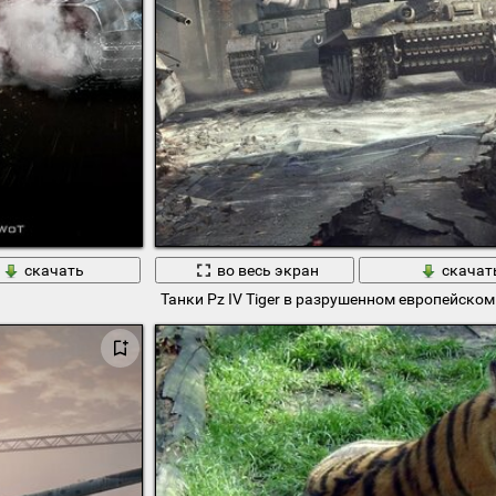
скачать
во весь экран
скачат
Танки Pz IV Tiger в разрушенном европейском