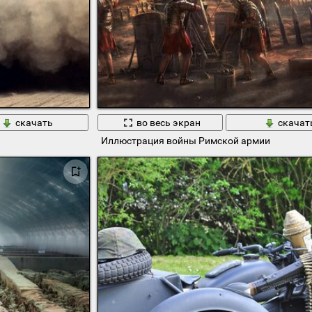
скачать
во весь экран
скачат
Иллюстрация войны Римской армии