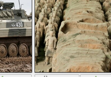
скачать
во весь экран
скачат
и, а вокруг траншеи от следов гусениц
Археологическая находка в Китае терракото