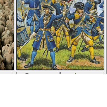
ь
во весь экран
скачать
вая армия
Рисунок битвы шведской армии на войне