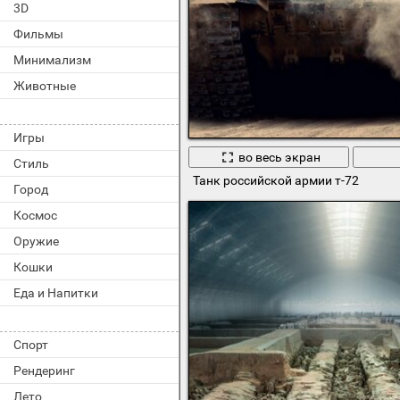
3D
Фильмы
Минимализм
Животные
Игры
во весь экран
Стиль
Танк российской армии т-72
Город
Космос
Оружие
Кошки
Еда и Напитки
Спорт
Рендеринг
Лето