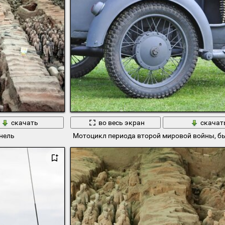
скачать
во весь экран
скачат
нель
Мотоцикл периода второй мировой войны, б