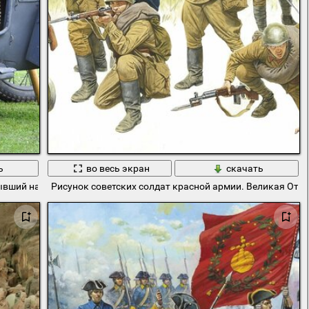
ь
во весь экран
скачать
ывший на вооружении немецкой армии
Рисунок советских солдат красной армии. Великая Оте