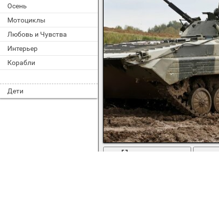
Осень
Мотоциклы
Любовь и Чувства
Интерьер
Корабли
Дети
во весь экран
Бмп2 на российских учениях в арми