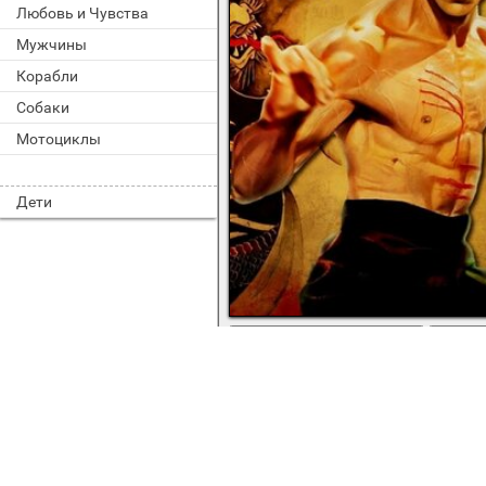
Любовь и Чувства
Мужчины
Корабли
Собаки
Мотоциклы
Дети
во весь экран
Карате легенда Брюс ли на фоне д