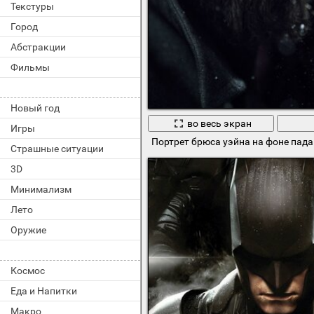
Текстуры
Город
Абстракции
Фильмы
Новый год
во весь экран
Игры
Портрет брюса уэйна на фоне пад
Страшные ситуации
3D
Минимализм
Лето
Оружие
Космос
Еда и Напитки
Макро