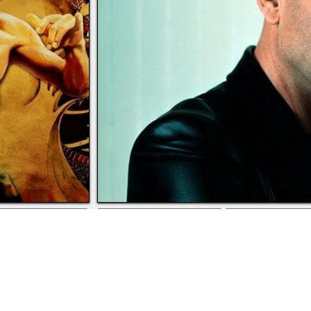
скачать
во весь экран
скачат
раконов
Лицо Брюса Уиллиса крупным планом. Легкая