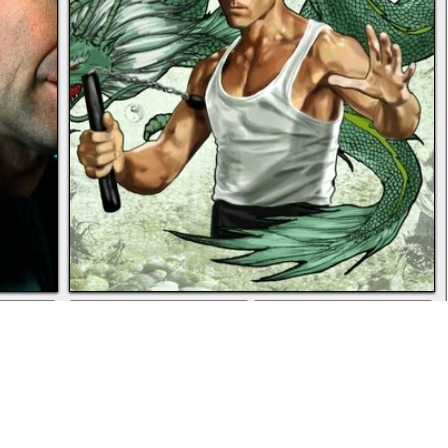
ь
во весь экран
скачать
 щетина на лице актера Брюса Уиллиса
Киноактер брюс ли в маке на фоне зеленого дракона