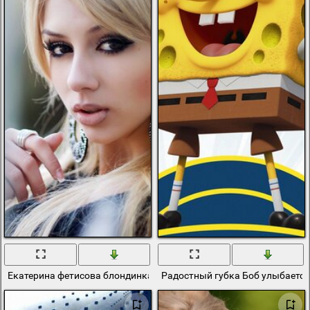
Екатерина фетисова блондинка с пухлыми губками
Радостный губка Боб улыбаетс