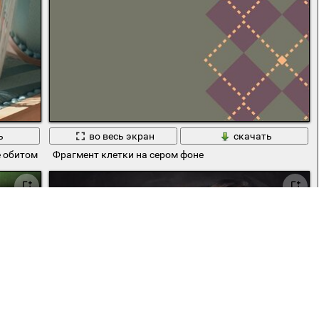
ь
во весь экран
скачать
ле обитом зелёным шелком
Фрагмент клетки на сером фоне