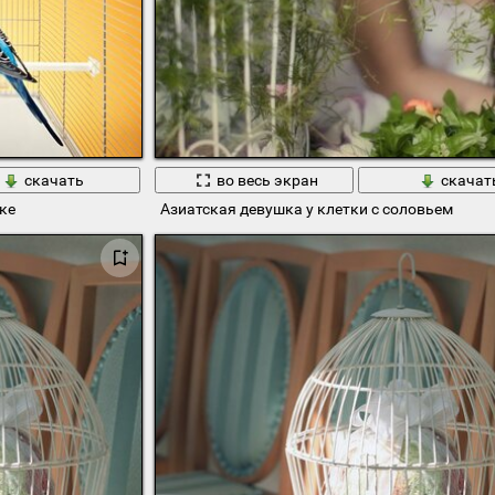
скачать
во весь экран
скачат
ке
Азиатская девушка у клетки с соловьем