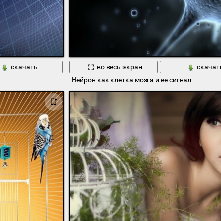
скачать
во весь экран
скачат
Нейрон как клетка мозга и ее сигнал