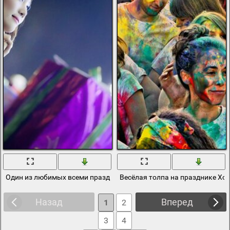
Один из любимых всеми праздник Рождество
Весёлая толпа на празднике Хо
Назад
Вперед
1
2
3
4