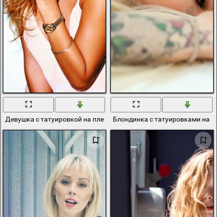
Девушка с татуировкой на плече на белом фоне
Блондинка с татуировками на р