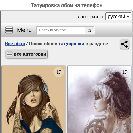
Татуировка обои на телефон
Язык сайта:
Menu
Все обои
/
Поиск обоев
татуировка
в разделе
все категории