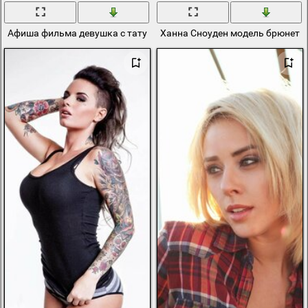
Афиша фильма девушка с татуировкой дракона
Ханна Сноуден модель брюнетка