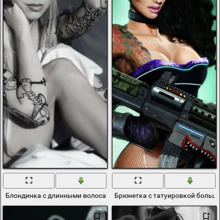
Блондинка с длинными волосами и татуировками
Брюнетка с татуировкой больш