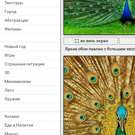
Текстуры
Город
Абстракции
Фильмы
во весь экран
Новый год
Яркие обои павлин с большим хво
Игры
Страшные ситуации
3D
Минимализм
Лето
Оружие
Космос
Еда и Напитки
Макро