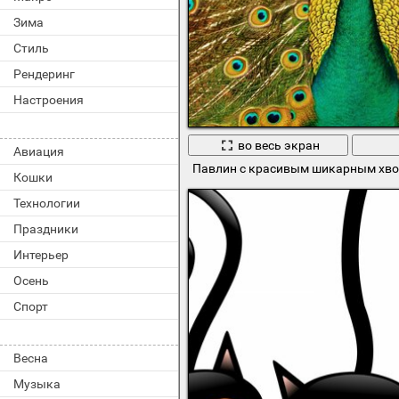
Зима
Стиль
Рендеринг
Настроения
во весь экран
Авиация
Павлин с красивым шикарным хв
Кошки
Технологии
Праздники
Интерьер
Осень
Спорт
Весна
Музыка