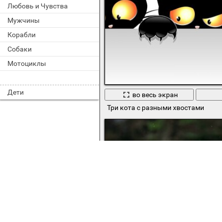
Любовь и Чувства
Мужчины
Корабли
Собаки
Мотоциклы
Дети
во весь экран
Три кота с разными хвостами