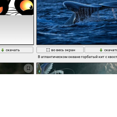
скачать
во весь экран
скачат
В атлантическом океане горбатый кит с хвос