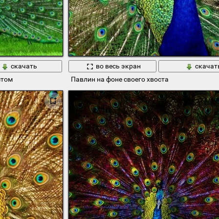
скачать
во весь экран
скачат
стом
Павлин на фоне своего хвоста