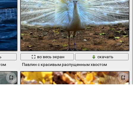
ь
во весь экран
скачать
том
Павлин с красивым распущенным хвостом