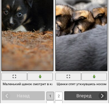
Маленький щенок смотрит в камеру
Щенки спят уткнувшись носом в
Назад
Вперед
1
2
3
4