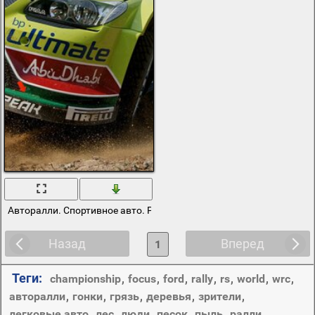
Авторалли. Спортивное авто. Ралли. Песок
Назад
Вперед
1
Теги:
championship
,
focus
,
ford
,
rally
,
rs
,
world
,
wrc
,
авторалли
,
гонки
,
грязь
,
деревья
,
зрители
,
легковые авто
,
лес
,
люди
,
песок
,
пыль
,
ралли
,