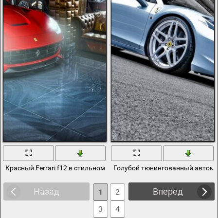
Красный Ferrari f12 в стильном гараже
Голубой тюнингованный автомо
Назад
Вперед
1
2
3
4