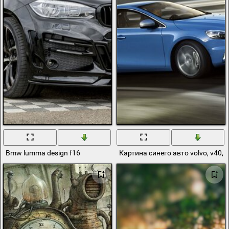
Bmw lumma design f16
Картина синего авто volvo, v40, r