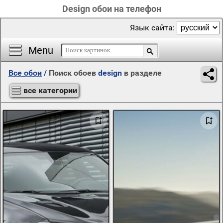
Design обои на телефон
Язык сайта:
Menu
Все обои
/
Поиск обоев
design
в разделе
все категории