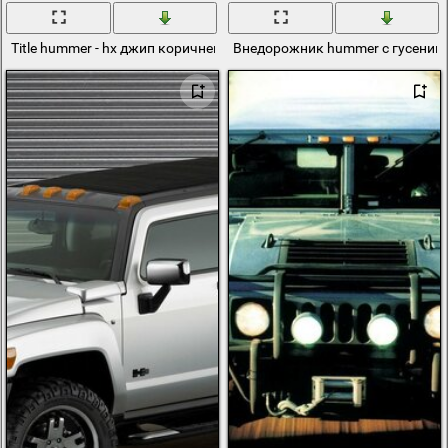
Title hummer - hx джип коричневого цвета
Внедорожник hummer с гусеница