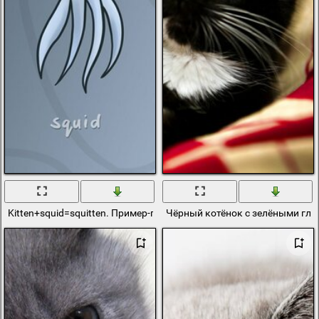
Kitten+squid=squitten. Пример-прикол
Чёрный котёнок с зелёными гла