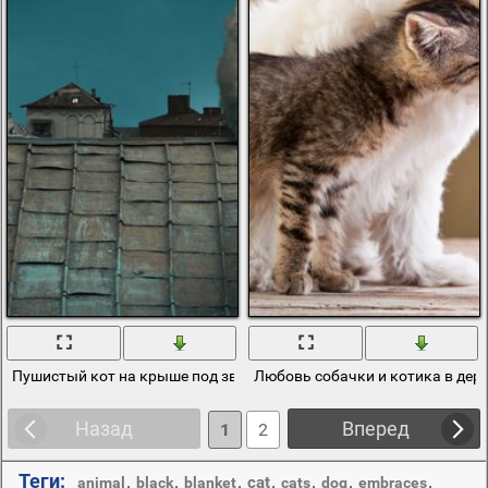
Пушистый кот на крыше под звездами
Любовь собачки и котика в дер
Назад
Вперед
1
2
Теги:
,
,
,
,
,
,
,
cat
animal
black
blanket
cats
dog
embraces