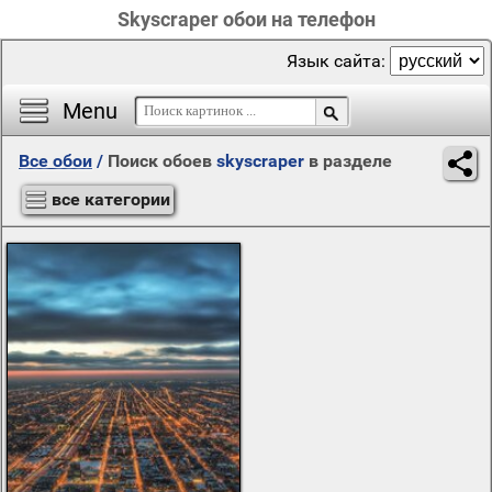
Skyscraper обои на телефон
Язык сайта:
Menu
Все обои
/
Поиск обоев
skyscraper
в разделе
все категории