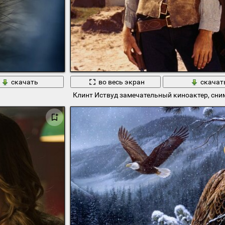
скачать
во весь экран
скачат
Клинт Иствуд замечательный киноактер, сн