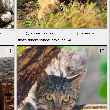
ь
во весь экран
скачать
Фото дикого животного львёнка