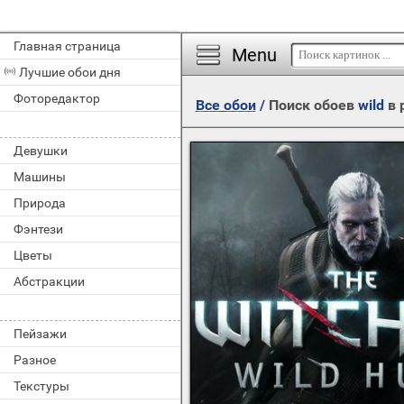
Главная страница
Menu
Лучшие обои дня
Фоторедактор
Все обои
/
Поиск обоев
wild
в 
Девушки
Машины
Природа
Фэнтези
Цветы
Абстракции
Пейзажи
Разное
Текстуры