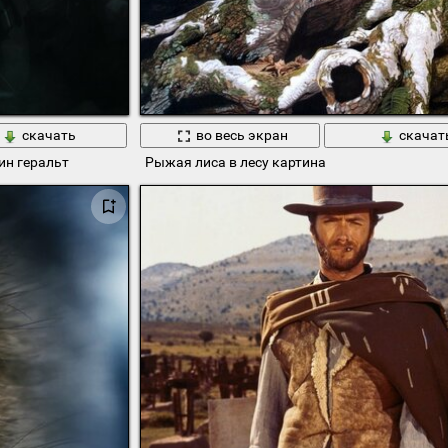
скачать
во весь экран
скачат
оин геральт
Рыжая лиса в лесу картина