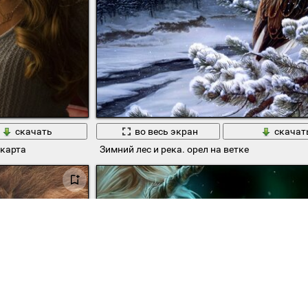
скачать
во весь экран
скачат
 карта
Зимний лес и река. орел на ветке