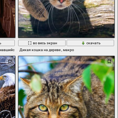
ь
во весь экран
скачать
имавшийся во многих фильмах
Дикая кошка на дереве , макро