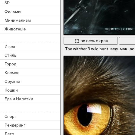
3D
Фильмы
Минимализм
Животные
во весь экран
Игры
The witcher 3 wild hunt. ведьмак. в
Стиль
Город
Космос
Оружие
Кошки
Еда и Напитки
Спорт
Рендеринг
Лето