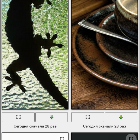
d0 b1 d0
голые девушки
лошадь
mickey abstract
UP 無料イラスト
весы
аланья турция
дракула
девушка и море
фрукты ягоды
тулгу расписание
охотничьи
собаки
google 表單
руны
венеция
ножи
bmw gt m3
море
on a black
background
Сегодня скачали 28 раз
Сегодня скачали 28 раз
горы и море
артем
sexy shoo laurelle