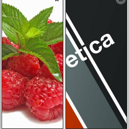
тигр
стамбул
winter
war no 2