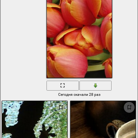
крым
деньги
лес
рыбалка
пионы
розы
герб россии
отпуск
rough sea
bluebook app for l
法勾选包含快捷方
式图标
andrea pirlo
Windows L 壁紙
wet girl
осень
природа
Сегодня скачали 28 раз
природа россии
подкова
париж
https yandex ru
images search text
d1 84 d0 be d1 82
d0 be 20 d0 bd d0
b0 20 d1 80 d0 b0