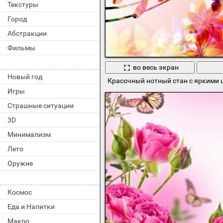
Текстуры
Город
Абстракции
Фильмы
во весь экран
Новый год
Красочный нотный стан с яркими 
Игры
Страшные ситуации
3D
Минимализм
Лето
Оружие
Космос
Еда и Напитки
Макро