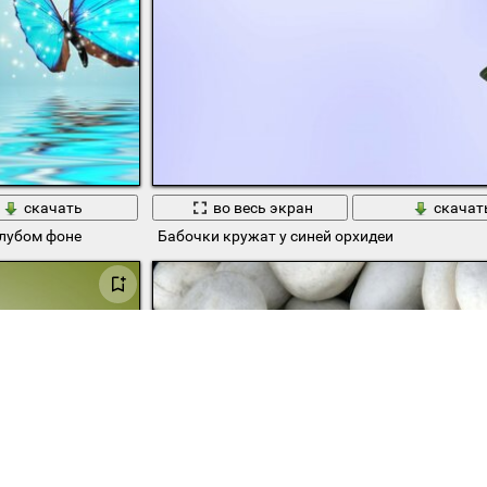
скачать
во весь экран
скачат
лубом фоне
Бабочки кружат у синей орхидеи