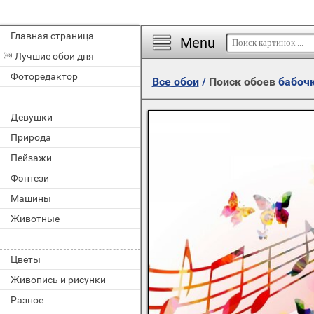
Главная страница
Menu
Лучшие обои дня
Фоторедактор
Все обои
/
Поиск обоев
бабоч
Девушки
Природа
Пейзажи
Фэнтези
Машины
Животные
Цветы
Живопись и рисунки
Разное