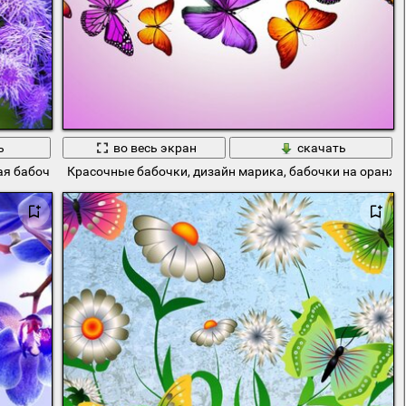
ь
во весь экран
скачать
бая бабочка и фиолетовые цветы
Красочные бабочки, дизайн марика, бабочки на оранж