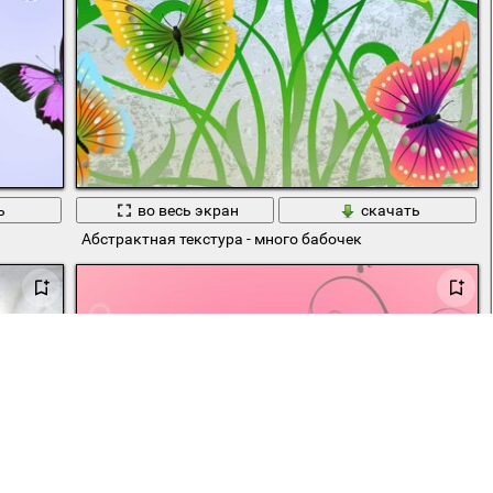
ь
во весь экран
скачать
Абстрактная текстура - много бабочек