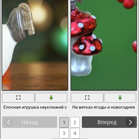
Елочная игрушка неуклюжий снеговик
На ветках ягоды и новогодняя 
Назад
Вперед
1
2
3
4