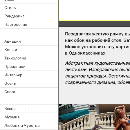
Стиль
Рендеринг
Настроения
Передвигая желтую рамку вы
как
обои на рабочий стол
. З
Авиация
Можно установить эту картин
Кошки
в Одноклассниках
Технологии
Абстрактная художественная
Праздники
листьями. Изображение выпо
Интерьер
акцентов природы. Эстетичн
современного дизайна, обоев
Осень
Спорт
Весна
Музыка
Любовь и Чувства