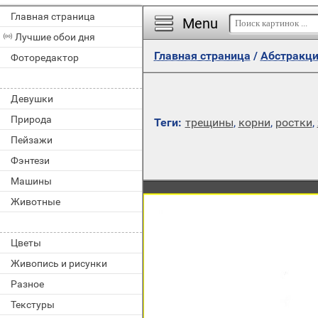
Главная страница
Menu
Лучшие обои дня
Главная страница
/
Абстракц
Фоторедактор
Девушки
Природа
Теги:
трещины
,
корни
,
ростки
,
Пейзажи
Фэнтези
Машины
Животные
Цветы
Живопись и рисунки
Разное
Текстуры