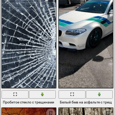
Пробитое стекло с трещинами как паутина
Белый бмв на асфальте с трещи