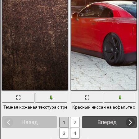
Темная кожаная текстура с трещинами
Красный ниссан на асфальте с 
Назад
Вперед
1
2
3
4