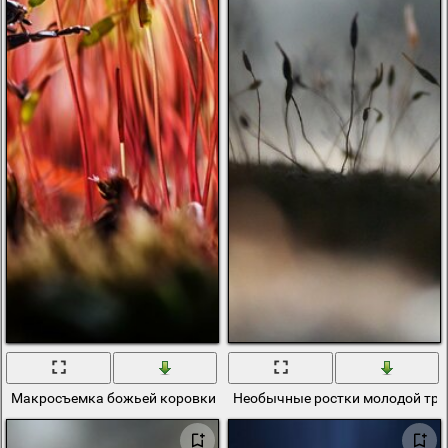
Макросъемка божьей коровки с ростками
Необычные ростки молодой тра