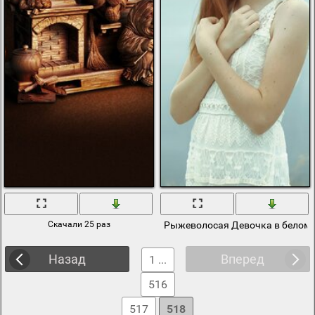
Скачали 25 раз
Рыжеволосая Девочка в белом 
Назад
Вперед
1 ...
516
517
518