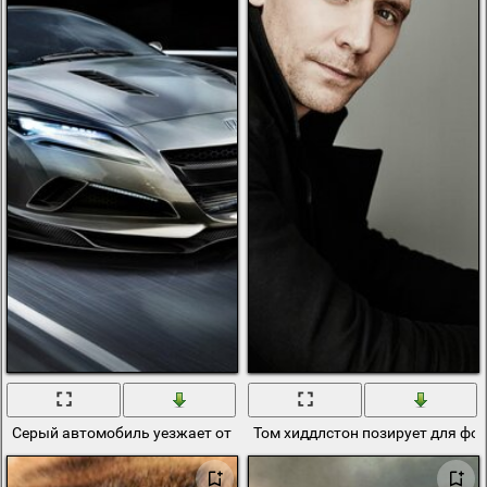
Серый автомобиль уезжает от бури
Том хиддлстон позирует для фо