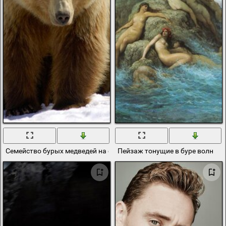
Семейство бурых медведей на снегу
Пейзаж тонущие в буре волн