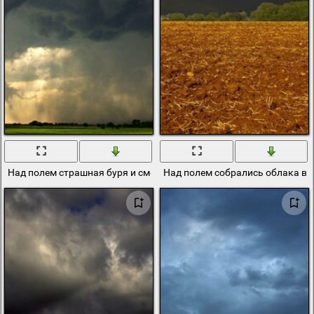
Над полем страшная буря и смерч
Над полем собрались облака ви