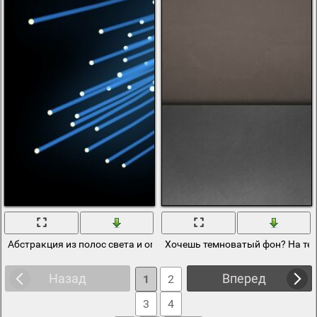
Абстракция из полос света и огней
Хочешь темноватый фон? На те
Назад
Вперед
1
2
3
4