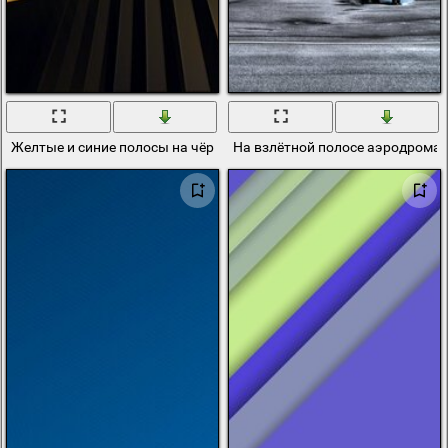
Желтые и синие полосы на чёрном фоне в 3д пространстве
На взлётной полосе аэродрома 