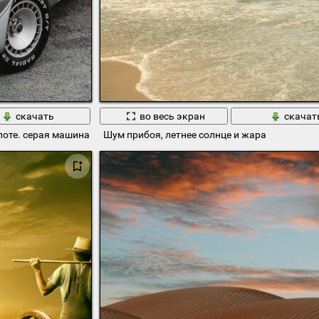
скачать
во весь экран
скачат
поте. серая машина на сером асфальте
Шум прибоя, летнее солнце и жара