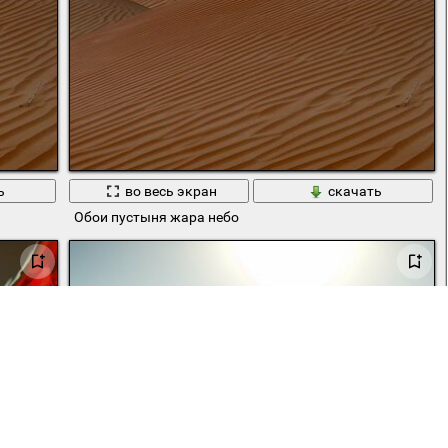
ь
во весь экран
скачать
Обои пустыня жара небо