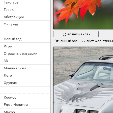
Текстуры
Город
Абстракции
Фильмы
во весь экран
Новый год
Огненный осенний лист жар-птицы
Игры
Страшные ситуации
3D
Минимализм
Лето
Оружие
Космос
Еда и Напитки
Макро