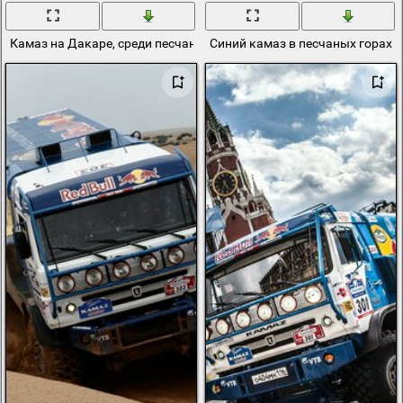
Камаз на Дакаре, среди песчаных дюн
Синий камаз в песчаных горах