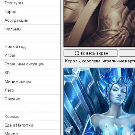
Текстуры
Город
Абстракции
Фильмы
Новый год
во весь экран
Игры
Король, королева, игральные кар
Страшные ситуации
3D
Минимализм
Лето
Оружие
Космос
Еда и Напитки
Макро