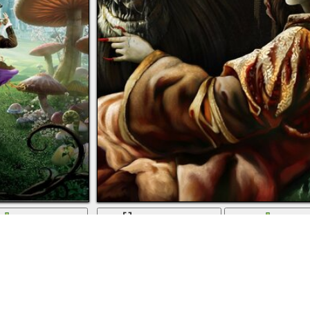
скачать
во весь экран
скачат
, шляпник, красная королева, белая королева
Королева чудовищ со своим монстром