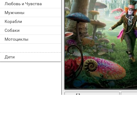
Любовь и Чувства
Мужчины
Корабли
Собаки
Мотоциклы
Дети
во весь экран
Алиса в стране чудес тима бартона