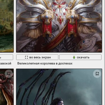
ь
во весь экран
скачать
Савской
Великолепная королева в доспехах