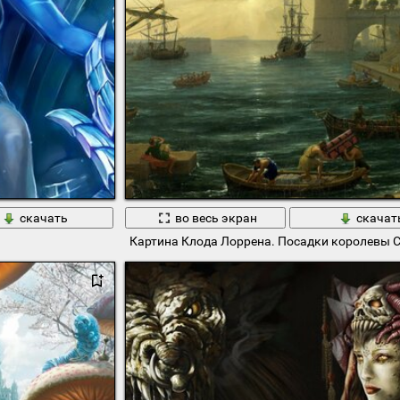
скачать
во весь экран
скачат
Картина Клода Лоррена. Посадки королевы 