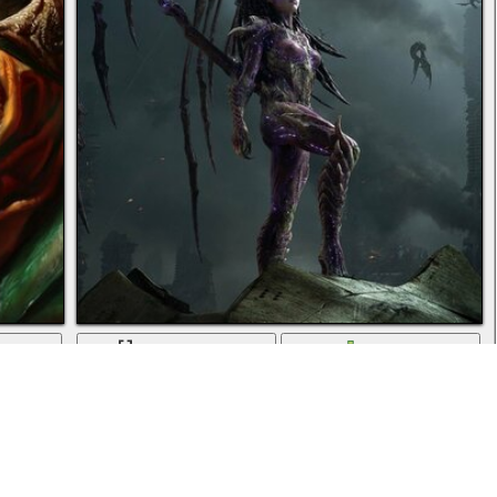
ь
во весь экран
скачать
Королева клинков Сара Керриган