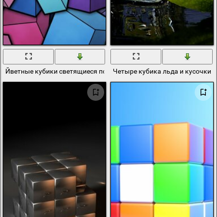
Йветные кубики светящиеся по центру
Четыре кубика льда и кусочки 