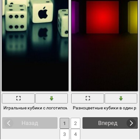
Игральные кубики с логотипом эпл на черном фоне
Разноцветные кубики в один ря
Назад
Вперед
1
2
3
4