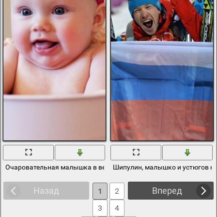
Очаровательная малышка в ведре с опарой
Шипулин, малышко и устюгов на
Назад
Вперед
1
2
3
4