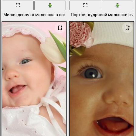
Милая девочка малышка в позе лёжа
Портрет кудрявой малышки с ч