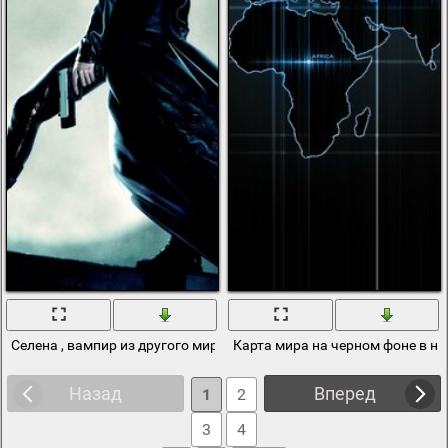
Селена , вампир из другого мира при свете луны
Карта мира на черном фоне в не
Назад
Вперед
1
2
3
4