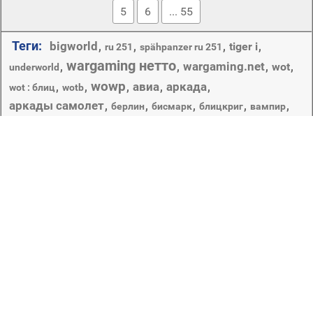
5
6
... 55
Теги:
bigworld
,
,
,
tiger i
,
ru 251
spähpanzer ru 251
wargaming нетто
wargaming.net
,
,
,
wot
,
underworld
wowp
авиа
аркада
,
,
,
,
,
wot : блиц
wotb
аркады самолет
,
,
,
,
,
берлин
бисмарк
блицкриг
вампир
,
,
,
,
,
,
,
вампиры
взрыв
вода
водой
волны
выстрел
горы
девушка
,
,
,
дым
,
,
,
другой мир
другой мир 3
железо
ис-2
,
,
,
,
,
искры
карта
карта мира
кейт бекинсейл
корабли
,
,
,
,
,
корабль
коралловый
коралловый риф
линкор
луна
мир warplanes
,
,
,
,
,
лёгкий танк
материки
метал
мех
мир самолётов
,
,
,
мир военные корабли
мир кораблей
мир танков
ммо
,
,
,
,
небо
,
мир танков : блиц
море
рг
никита bolyakov
перша студия
,
облака
,
,
,
самолет
тяжёлый танк
,
Copyright © 2012-2026 Amdoit | Designed by
Amdoit