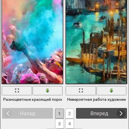
Разноцветные красящий порошок над толпой
Невероятная работа художника.
Назад
Вперед
1
2
3
4