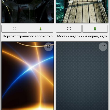
Портрет страшного злобного работа
Мостик над синим морем, ведущ