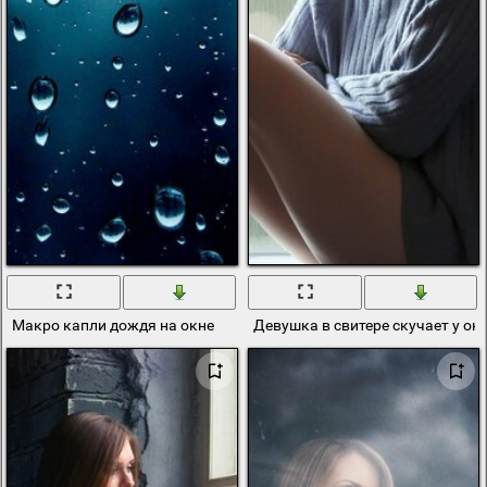
Макро капли дождя на окне
Девушка в свитере скучает у ок