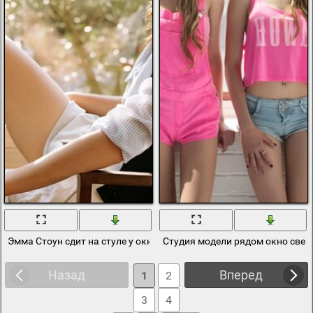
Эмма Стоун сдит на стуле у окна
Студия модели рядом окно свет
Назад
Вперед
1
2
3
4