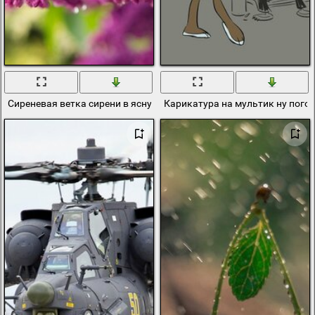
Сиреневая ветка сирени в ясную погоду
Карикатура на мультик ну пого