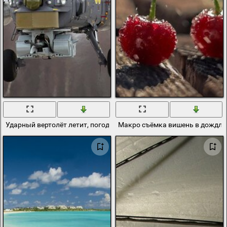
Ударный вертолёт летит, погода умеренная
Макро съёмка вишень в дождли