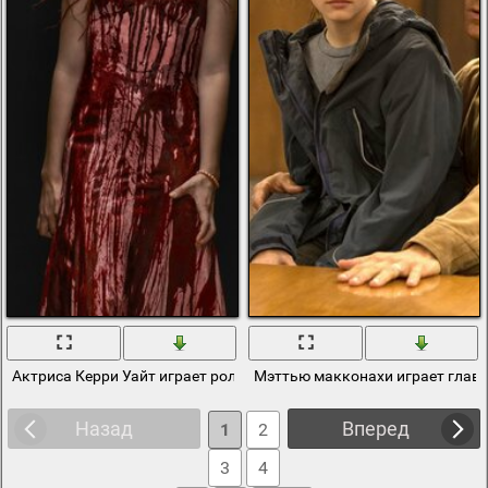
Актриса Керри Уайт играет роль девочки
Мэттью макконахи играет главн
Назад
Вперед
1
2
3
4