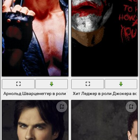
Арнольд Шварценеггер в роли Терминатора
Хит Леджер в роли Джокера вос