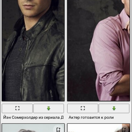
Йэн Сомерхолдер из сериала Дневники Вампира в роли Дэймона
Актер готоаится к роли