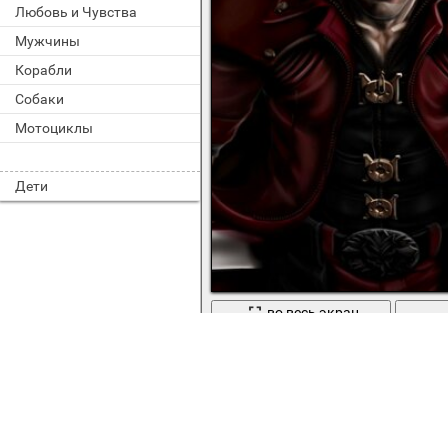
Любовь и Чувства
Мужчины
Корабли
Собаки
Мотоциклы
Дети
во весь экран
Арт Данте с мечом в руке из игры de