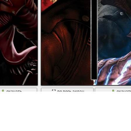
скачать
во весь экран
скачат
vil may cry
Devil may cry 4. rebelion. данте неро три. крас