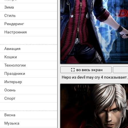
Зима
Стиль
Рендеринг
Настроения
Авиация
Кошки
Технологии
во весь экран
Праздники
Неро из devil may cry 4 показывае
Интерьер
Осень
Спорт
Весна
Музыка