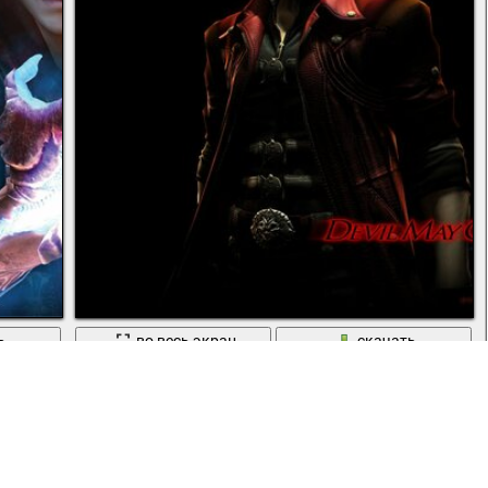
ь
во весь экран
скачать
ная королева
Обои на рабочий стол devil may cry 4