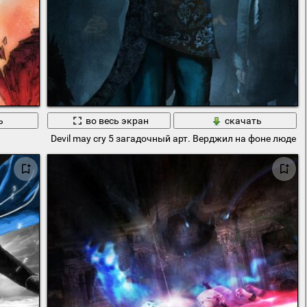
ь
во весь экран
скачать
Devil may cry 5 загадочный арт. Верджил на фоне людей 