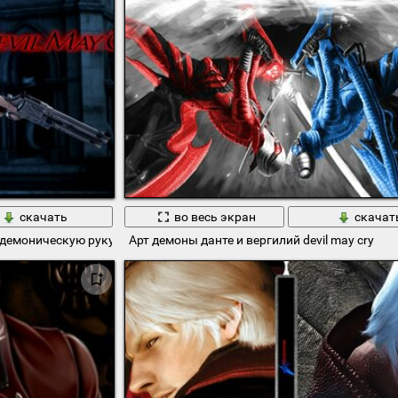
скачать
во весь экран
скачат
т демоническую руку
Арт демоны данте и вергилий devil may cry