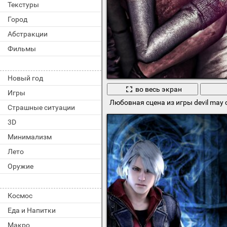
Текстуры
Город
Абстракции
Фильмы
Новый год
во весь экран
Игры
Любовная сцена из игры devil may 
Страшные ситуации
3D
Минимализм
Лето
Оружие
Космос
Еда и Напитки
Макро