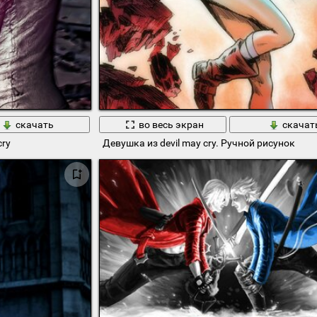
скачать
во весь экран
скачат
cry
Девушка из devil may cry. Ручной рисунок