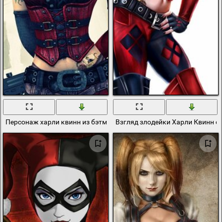
Персонаж харли квинн из бэтмена с косичками
Взгляд злодейки Харли Квинн с 