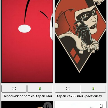
Персонаж dc comics Харли Квинн
Харли квинн вытирает слезу