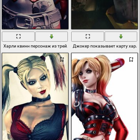
Харли квинн персонаж из трейлера
Джокер показывает карту харл