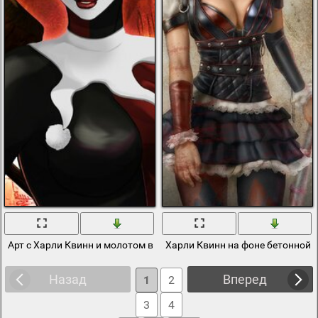
Арт с Харли Квинн и молотом в красном цвете
Харли Квинн на фоне бетонной 
Назад
Вперед
1
2
3
4