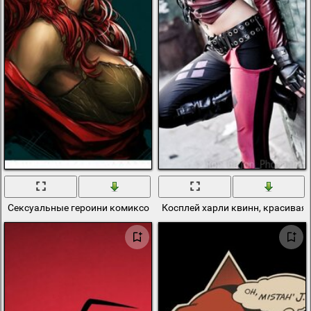
Сексуальные героини комиксов Харли Квин, Ядовитый Плющ и 
Косплей харли квинн, красивая