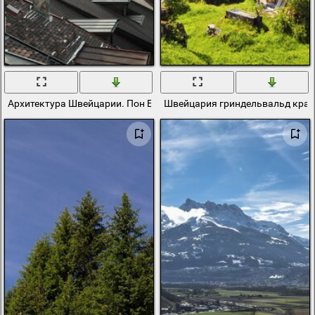
Архитектура Швейцарии. Пон Бессьер. Лозанна
Швейцария гриндельвальд крас