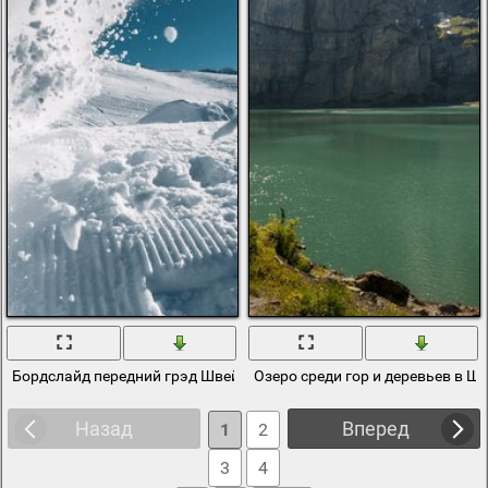
Бордслайд передний грэд Швейцария сноутборд
Озеро среди гор и деревьев в Ш
Назад
Вперед
1
2
3
4