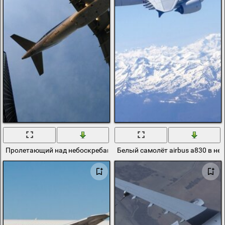
Пролетающий над небоскребами airbus a320
Белый самолёт airbus a830 в не