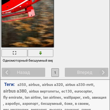
Одномоторный бесшумный вертолет ес130
Назад
Вперед
1
Теги:
,
airbus
,
airbus a320
,
,
a350
airbus a330-mrtt
airbus a380
,
,
,
,
airbus вертолеты
ec130
eurocopter
fly emirate
,
,
,
,
,
lan airline
lan airlines
walllpaper
xwb
авиация
,
аэробус
,
,
,
,
,
аэропорт
бесшумный
боке
в своем
,
,
,
гонконг
,
,
ввс австралии
вертолет
высота
город