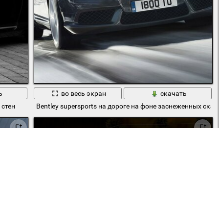
ь
во весь экран
скачать
 стен
Bentley supersports на дороге на фоне заснеженных скал