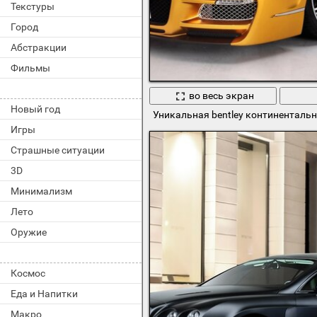
Текстуры
Город
Абстракции
Фильмы
во весь экран
Новый год
Уникальная bentley континенталь
Игры
Страшные ситуации
3D
Минимализм
Лето
Оружие
Космос
Еда и Напитки
Макро