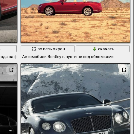
ь
во весь экран
скачать
ода на фоне гор
Автомобиль Bentley в пустыне под обломками