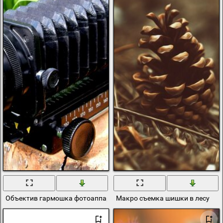
Объектив гармошка фотоаппарата Зенит на пне на фоне травы
Макро съемка шишки в лесу