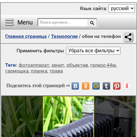
Язык сайта:
Menu
Главная страница
/
Технологии
/
обои на телефон
Применить фильтры
Теги:
фотоаппарат
,
зенит
,
объектив
,
гелиос-44м
,
гармошка
,
планка
,
трава