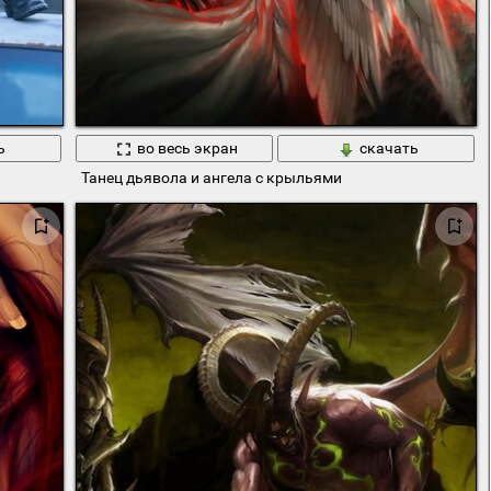
ь
во весь экран
скачать
Танец дьявола и ангела с крыльями