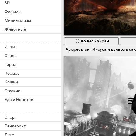
3D
Фильмы
Минимализм
Животные
во весь экран
Игры
Армрестлинг Иисуса и дьявола как
Стиль
Город
Космос
Кошки
Оружие
Еда и Напитки
Спорт
Рендеринг
Лето