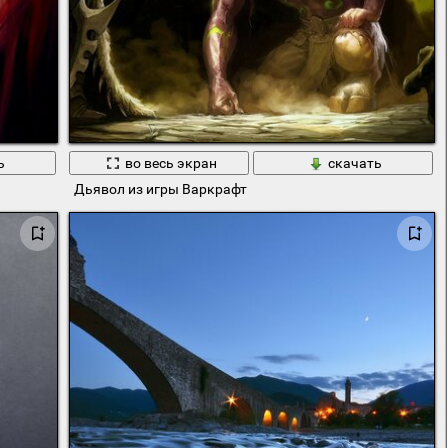
ь
во весь экран
скачать
Дьявол из игры Варкрафт