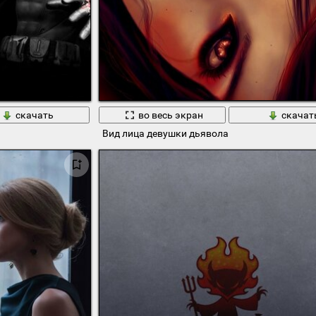
скачать
во весь экран
скачат
Вид лица девушки дьявола