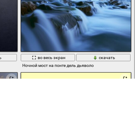
ь
во весь экран
скачать
Ночной мост на понте дель дьяволо